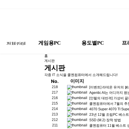
게임용PC
용도별PC
프
홈
High-End
게임별 추천 PC
스마트 오피스
CPU 등급별
모니터
DIY 인텔
게시판
게임별 추천 PC
스마트 오피스
Hig
게시판
프리미엄 미니
DIY AMD
배틀그라운드
포토샵/일러스트
해상도별 Set
키보드
프리
배틀그라운드
포토샵/일러스트
각종 IT 소식을 쿨젠컴퓨터에서 소개해드립니다!
감성 화이트
월간 견적
리그오브레전드
프리미어/에펙
마우스
이미지
No.
감성
리그오브레전드
프리미어/에펙
218
[이벤트] 라데온 유저의 
Non-RGB
맞춤 견적 요청하
발로란트
3D 렌더링
음향기기
217
Non
발로란트
3D 렌더링
Agentic AI는 어디까지
기
216
[인텔의 대반격] 가성비 끝판
AMD 시너지
몬스터헌터 와일즈
크리에이터PC
기타 장치
AM
몬스터헌터 와일즈
크리에이터PC
215
쿨젠컴퓨터에서 7월의 추
반조립 세트
214
4070 Super 4070 TI 
프로게이머 PC
AI 워크스테이션
소프트웨어
배틀그라운드 추천
사무용 추천PC
감성 화이트
감성 화이트
모니터
DIY 인텔
반조
프로게이머 PC
AI 워크스테이션
213
23년 12월 조립PC 베스
고민없이 선택하는 
하루 종일 문서 작업
올 화이트 PC는 이걸
올 화이트 PC는 이걸
찾으시는 모니터 전부
막강한 인텔 세트를 
튜닝용품
212
SSD (M.2) 장착 방법
211
쿨젠컴퓨터 11월 베스트 