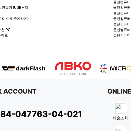
쿨젠컴퓨터
유무선 네트워크
 만들기 [USB부팅]
쿨젠컴퓨터
쿨젠컴퓨터
케이블/소모품
드디스크 추가하기)
쿨젠컴퓨터
쿨젠컴퓨터
프린터/복합기
추천 PC
쿨젠컴퓨터
가이드
쿨젠컴퓨터
K ACCOUNT
ONLIN
284-047763-04-021
배송조회