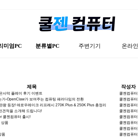
리미엄PC
분류별PC
주변기기
온라
h-End
CPU 등급별
모니터
DIY 인
미엄 미니
해상도별 Set
키보드
DIY AM
제목
작성자
 화이트
월간 견
마우스
붉은사막 플레이 후기 이벤트
쿨젠컴퓨터
-RGB
맞춤 견
 왔는가-OpenClaw가 보여주는 컴퓨팅 패러다임의 전환
음향기기
쿨젠컴퓨터
왕 등장! 애로우레이크 리프레시 270K Plus & 250K Plus 총정리
쿨젠컴퓨터
D 시너지
기타 장치
천견적을 소개해 드립니다!
쿨젠컴퓨터
Super 쿨젠컴퓨터 출시!
쿨젠컴퓨터
PC
몬스터헌터 와일즈 추천PC
포토샵/일러스트 추천PC
High-End
AMD 시너지 추천 PC
키보드/마우스
DIY AMD
립 세트
소프트웨어
트 상품
쿨젠컴퓨터
좋은 제품으로만 꽉꽉 담은 초고사양 
인기있는 AMD CPU로 원하는 세트를
PC방 압살사양
해도 부드럽게!
로 끝!
로 끝!
~ 여기 있어요!
DIY로 원하는 입맛에 맞게!
몬스터헌터 입문이라면 강추 사양!
하드한 포토샵 작업도 이 본체면 OK!
AMD 제품으로 성능 더블업!
인기 키보드,마우스 한눈에 찾아보기
쿨젠컴퓨터
튜닝용품
상품
쿨젠컴퓨터