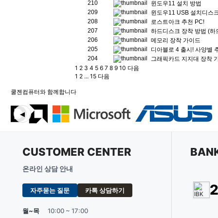
유무선 네트워크
210
윈도우11 설치 방법
209
윈도우11 USB 설치디스크
케이블/소모품
208
로스트아크 추천 PC!
207
하드디스크 장착 방법 (하
프린터/복합기
206
메모리 장착 가이드
205
디아블로 4 출시! 사양별 
204
그래픽카드 지지대 장착 
1
2
3
4
5
6
7
8
9
10
다음
1
2
...
15
다음
쿨젠컴퓨터와 함께합니다
◀
CUSTOMER CENTER
BAN
온라인 상담 안내
자주묻는 질문
카톡 상담하기
월~목
10:00 ~ 17:00