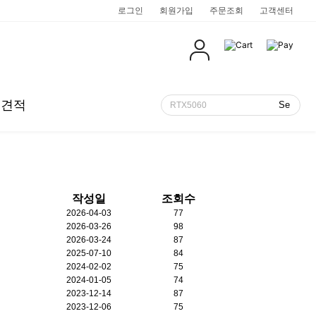
로그인
회원가입
주문조회
고객센터
인견적
카카오톡 상담
텔
1:1 문의
D
작성일
조회수
쿨젠 링크 모음
적
2026-04-03
77
카드할부안내
적 요청하기
2026-03-26
98
2026-03-24
87
2025-07-10
84
2024-02-02
75
프로게이머
프리미어/애프터이펙트 추천PC
미니PC
미니 컴팩트
음향기기
월간 견적
2024-01-05
74
본체!
 구성하자!
~
HIGH 프레임 안정적인 온도 다 잡은 PC!
프리미어 프로,다빈치,애프터이펙트 다 OK!
작지만 강력한 고사양 PC!
미니미니한 본체를 찾으시면 강추!
유명 음향장비 전부 여기에!
매달 새로운 조립PC 세트를 한눈에!
2023-12-14
87
2023-12-06
75