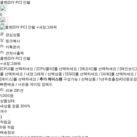
쿨젠[DIY PC] 인텔
0
관심상품
링크복사
카톡문의
견적서출력
쿨젠[DIY PC] 인텔
+내장그래픽
[CPU]를 선택하세요 / [CPU쿨러]를 선택하세요 / [메모리]를 선택하세요 / [메인보드]
를 선택하세요 / 내장그래픽 / 선택상품 / [SSD]를 선택하세요 / [파워]를 선택하세요 /
[케이스]를 선택하세요 /
추가 케이스팬
구성가능 / 선택상품 / 1년무료출장AS2중포장
빠른배송 / 사은품 게이밍 장패드
리뷰 291건
1,000원
상품상태
새상품 정품 200%
개수
적립금
0원 적립
배송정보