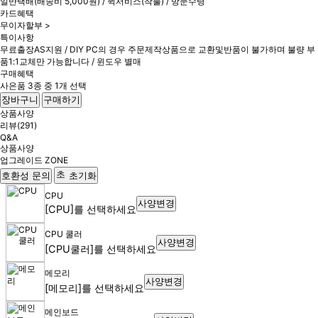
일반택배(배송비 5,000원) / 퀵서비스(착불) / 방문수령
카드혜택
무이자할부 >
특이사항
무료출장AS지원 / DIY PC의 경우 주문제작상품으로 교환및반품이 불가하며 불량 부
품1:1교체만 가능합니다 / 윈도우 별매
구매혜택
사은품 3종 중 1개 선택
장바구니
구매하기
상품사양
리뷰(291)
Q&A
상품사양
업그레이드 ZONE
호환성 문의
초기화
CPU
사양변경
[CPU]를 선택하세요
CPU 쿨러
사양변경
[CPU쿨러]를 선택하세요
메모리
사양변경
[메모리]를 선택하세요
메인보드