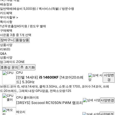
배송정보
일반택배(배송비 5,000원) / 퀵서비스(착불) / 방문수령
카드혜택
무이자할부 >
특이사항
1년무료출장AS지원 / 윈도우 별매
구매혜택
사은품 3종 중 1개 선택
장바구니
품절상품
상품사양
리뷰(0)
Q&A
상품사양
업그레이드 ZONE
호환성 문의
초기화
CPU
사양변
[인텔 14세대]
i5 14600KF
[14코어20쓰레
경
드] 5.3GHz
브랜드:코어 i5, 세대:14세대, 클럭:3.5GHz, 소켓:소켓 1700, 코어수:14코어, 쓰레
드:20쓰레드, 그래픽:내장 GPU없음, 전력소모량:125
CPU 쿨러
화이트
사양변경
[3RSYS] Socoool RC1050N PWM 램프리
메모리
사양변경