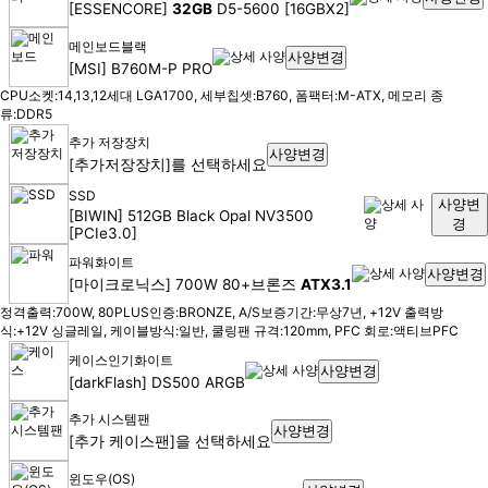
[ESSENCORE]
32GB
D5-5600 [16GBX2]
메인보드
블랙
사양변경
[MSI] B760M-P PRO
CPU소켓:14,13,12세대 LGA1700, 세부칩셋:B760, 폼팩터:M-ATX, 메모리 종
류:DDR5
추가 저장장치
사양변경
[추가저장장치]를 선택하세요
SSD
사양변
[BIWIN] 512GB Black Opal NV3500
경
[PCIe3.0]
파워
화이트
사양변경
[마이크로닉스] 700W 80+브론즈
ATX3.1
정격출력:700W, 80PLUS인증:BRONZE, A/S보증기간:무상7년, +12V 출력방
식:+12V 싱글레일, 케이블방식:일반, 쿨링팬 규격:120mm, PFC 회로:액티브PFC
케이스
인기
화이트
사양변경
[darkFlash] DS500 ARGB
추가 시스템팬
사양변경
[추가 케이스팬]을 선택하세요
윈도우(OS)