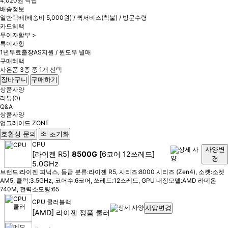
4,020원 적립
배송정보
일반택배(배송비 5,000원) / 퀵서비스(착불) / 방문수령
카드혜택
무이자할부 >
특이사항
1년무료출장AS지원 / 윈도우 별매
구매혜택
사은품 3종 중 1개 선택
장바구니
구매하기
상품사양
리뷰(0)
Q&A
상품사양
업그레이드 ZONE
호환성 문의
초기화
CPU
사양변
[라이젠 R5]
8500G
[6코어 12쓰레드]
경
5.0GHz
브랜드:라이젠 피닉스, 등급 분류:라이젠 R5, 시리즈:8000 시리즈 (Zen4), 소켓:소켓
AM5, 클럭:3.5GHz, 코어수:6코어, 쓰레드:12스레드, GPU 내장모델:AMD 라데온
740M, 전력소모량:65
CPU 쿨러
블랙
사양변경
[AMD] 라이젠 정품 쿨러