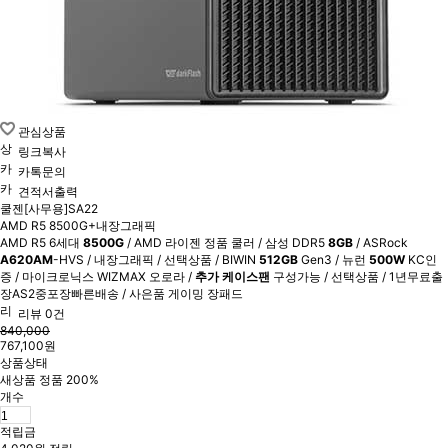
관심상품
링크복사
카톡문의
견적서출력
쿨젠[사무용]SA22
AMD R5 8500G+내장그래픽
AMD R5 6세대
8500G
/ AMD 라이젠 정품 쿨러 / 삼성 DDR5
8GB
/ ASRock
A620AM
-HVS / 내장그래픽 / 선택상품 / BIWIN
512GB
Gen3 / 뉴런
500W
KC인
증 / 마이크로닉스 WIZMAX 오로라 /
추가 케이스팬
구성가능 / 선택상품 / 1년무료출
장AS2중포장빠른배송 / 사은품 게이밍 장패드
리뷰 0건
840,000
767,100원
상품상태
새상품 정품 200%
개수
적립금