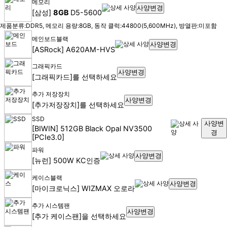
메모리
사양변경
[삼성]
8GB
D5-5600
제품분류:DDR5, 메모리 용량:8GB, 동작 클럭:44800(5,600MHz), 방열판:미포함
메인보드
블랙
사양변경
[ASRock] A620AM-HVS
그래픽카드
사양변경
[그래픽카드]를 선택하세요
추가 저장장치
사양변경
[추가저장장치]를 선택하세요
SSD
사양변
[BIWIN] 512GB Black Opal NV3500
경
[PCIe3.0]
파워
사양변경
[뉴런] 500W KC인증
케이스
블랙
사양변경
[마이크로닉스] WIZMAX 오로라
추가 시스템팬
사양변경
[추가 케이스팬]을 선택하세요