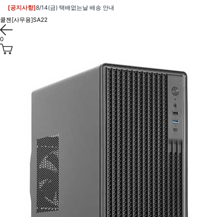
[공지사항]
8/14(금) 택배없는날 배송 안내
쿨젠[사무용]SA22
0