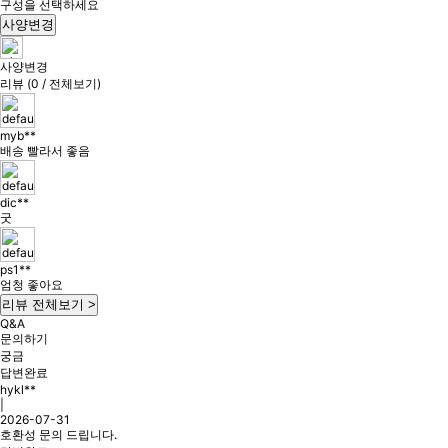
구성을 선택하세요
사양변경
사양변경
리뷰 (0 / 전체보기)
myb**
배송 빨라서 좋음
dic**
굿
ps1**
엄청 좋아요
리뷰 전체보기 >
Q&A
문의하기
궁금
답변완료
hykl**
|
2026-07-31
호환성 문의 드립니다.