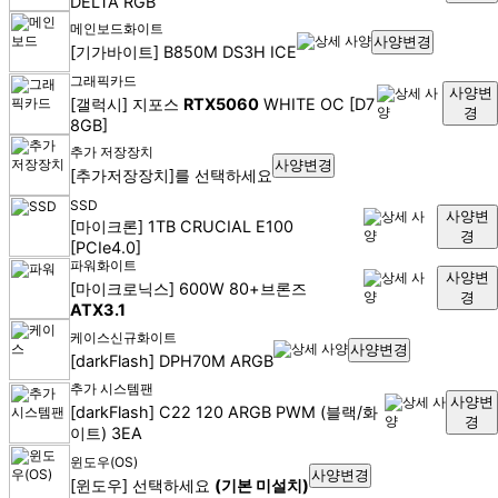
DELTA RGB
메인보드
화이트
사양변경
[기가바이트] B850M DS3H ICE
그래픽카드
사양변
[갤럭시] 지포스
RTX5060
WHITE OC [D7
경
8GB]
추가 저장장치
사양변경
[추가저장장치]를 선택하세요
SSD
사양변
[마이크론] 1TB CRUCIAL E100
경
[PCIe4.0]
파워
화이트
사양변
[마이크로닉스] 600W 80+브론즈
경
ATX3.1
케이스
신규
화이트
사양변경
[darkFlash] DPH70M ARGB
추가 시스템팬
사양변
[darkFlash] C22 120 ARGB PWM (블랙/화
경
이트) 3EA
윈도우(OS)
사양변경
[윈도우] 선택하세요
(기본 미설치)