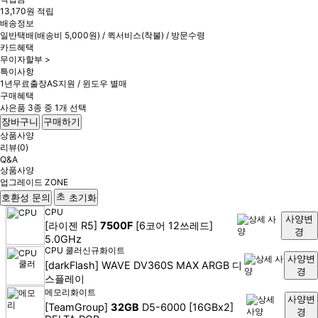
13,170원 적립
배송정보
일반택배(배송비 5,000원) / 퀵서비스(착불) / 방문수령
카드혜택
무이자할부 >
특이사항
1년무료출장AS지원 / 윈도우 별매
구매혜택
사은품 3종 중 1개 선택
장바구니
구매하기
상품사양
리뷰(0)
Q&A
상품사양
업그레이드 ZONE
호환성 문의
초기화
CPU
사양변
[라이젠 R5]
7500F
[6코어 12쓰레드]
경
5.0GHz
CPU 쿨러
신규
화이트
사양변
[darkFlash] WAVE DV360S MAX ARGB 디
경
스플레이
메모리
화이트
사양변
[TeamGroup]
32GB
D5-6000 [16GBx2]
경