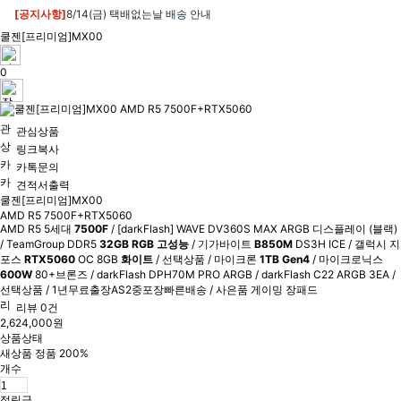
[공지사항]
8/14(금) 택배없는날 배송 안내
쿨젠[프리미엄]MX00
0
관심상품
링크복사
카톡문의
견적서출력
쿨젠[프리미엄]MX00
AMD R5 7500F+RTX5060
AMD R5 5세대
7500F
/ [darkFlash] WAVE DV360S MAX ARGB 디스플레이 (블랙)
/ TeamGroup DDR5
32GB RGB 고성능
/ 기가바이트
B850M
DS3H ICE / 갤럭시 지
포스
RTX5060
OC 8GB
화이트
/ 선택상품 / 마이크론
1TB Gen4
/ 마이크로닉스
600W
80+브론즈 / darkFlash DPH70M PRO ARGB / darkFlash C22 ARGB 3EA /
선택상품 / 1년무료출장AS2중포장빠른배송 / 사은품 게이밍 장패드
리뷰 0건
2,624,000원
상품상태
새상품 정품 200%
개수
적립금