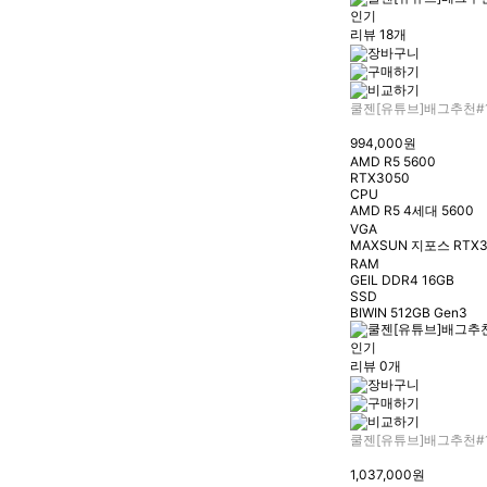
인기
리뷰 18개
쿨젠[유튜브]배그추천#
994,000원
AMD R5 5600
RTX3050
CPU
AMD R5 4세대 5600
VGA
MAXSUN 지포스 RTX3
RAM
GEIL DDR4 16GB
SSD
BIWIN 512GB Gen3
인기
리뷰 0개
쿨젠[유튜브]배그추천#
1,037,000원