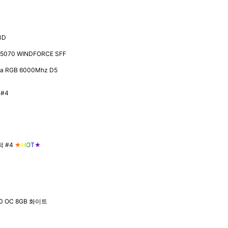
3D
70 WINDFORCE SFF
ta RGB 6000Mhz D5
4
 #4
★HOT★
 OC 8GB 화이트