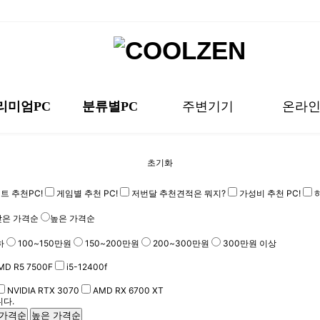
리미엄PC
분류별PC
주변기기
온라
h-End
CPU 등급별
모니터
DIY 인
초기화
미엄 미니
해상도별 Set
키보드
DIY AM
트 추천PC!
게임별 추천 PC!
저번달 추천견적은 뭐지?
가성비 추천 PC!
 화이트
월간 견
마우스
낮은 가격순
높은 가격순
-RGB
맞춤 견
음향기기
하
100~150만원
150~200만원
200~300만원
300만원 이상
D 시너지
기타 장치
MD R5 7500F
i5-12400f
PC
몬스터헌터 와일즈 추천PC
포토샵/일러스트 추천PC
High-End
AMD 시너지 추천 PC
키보드/마우스
DIY AMD
립 세트
소프트웨어
좋은 제품으로만 꽉꽉 담은 초고사양 
인기있는 AMD CPU로 원하는 세트를
PC방 압살사양
해도 부드럽게!
로 끝!
로 끝!
~ 여기 있어요!
DIY로 원하는 입맛에 맞게!
몬스터헌터 입문이라면 강추 사양!
하드한 포토샵 작업도 이 본체면 OK!
AMD 제품으로 성능 더블업!
인기 키보드,마우스 한눈에 찾아보기
NVIDIA RTX 3070
AMD RX 6700 XT
다.
튜닝용품
 가격순
높은 가격순