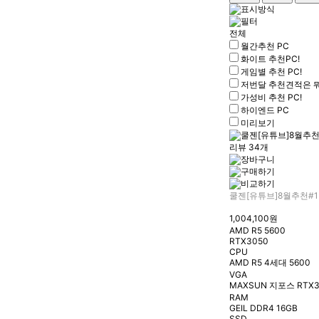
유무선 네트워크
케이블/소모품
전체
월간추천 PC
프린터/복합기
화이트 추천PC!
게임별 추천 PC!
저번달 추천견적은 
가성비 추천 PC!
하이엔드 PC
미리보기
리뷰 34개
쿨젠[유튜브]8월추천#1
1,004,100원
AMD R5 5600
RTX3050
CPU
AMD R5 4세대 5600
VGA
MAXSUN 지포스 RTX3
RAM
GEIL DDR4 16GB
SSD