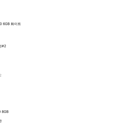
0 6GB 화이트
2
 8GB
판