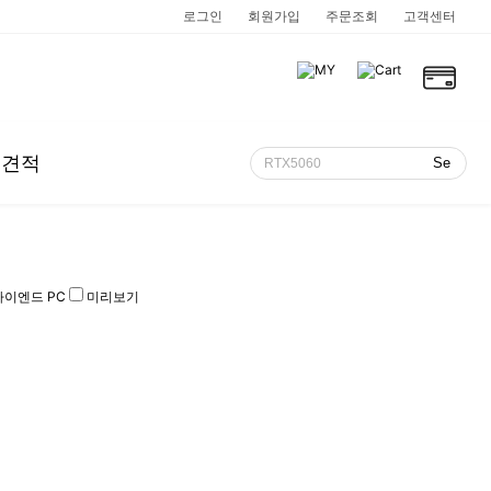
로그인
회원가입
주문조회
고객센터
인견적
카카오톡 상담
텔
1:1 문의
D
하이엔드 PC
미리보기
쿨젠 링크 모음
적
카드할부안내
적 요청하기
프로게이머
프리미어/애프터이펙트 추천PC
미니PC
미니 컴팩트
음향기기
월간 견적
본체!
 구성하자!
~
HIGH 프레임 안정적인 온도 다 잡은 PC!
프리미어 프로,다빈치,애프터이펙트 다 OK!
작지만 강력한 고사양 PC!
미니미니한 본체를 찾으시면 강추!
유명 음향장비 전부 여기에!
매달 새로운 조립PC 세트를 한눈에!