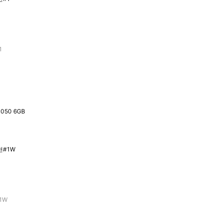
1
050 6GB
1W