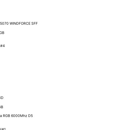
70 WINDFORCE SFF
GB
4
3D
GB
ta RGB 6000Mhz D5