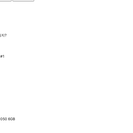
유무선 네트워크
케이블/소모품
프린터/복합기
뭐지?
050 6GB