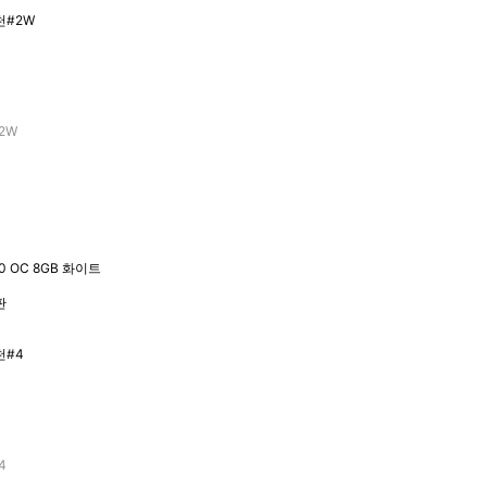
2W
 OC 8GB 화이트
판
4