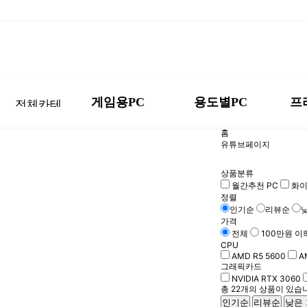
게임용PC
용도별PC
프
홈
High-End
게임별 추천 PC
스마트 오피스
CPU 등급별
모니터
DIY 인텔
유튜브페이지
게임별 추천 PC
스마트 오피스
Hig
프리미엄 미니
DIY AMD
배틀그라운드
포토샵/일러스트
해상도별 Set
키보드
프리
배틀그라운드
포토샵/일러스트
상품분류
월간추천 PC
화이
감성 화이트
월간 견적
리그오브레전드
프리미어/에펙
마우스
감성
리그오브레전드
프리미어/에펙
정렬
인기순
리뷰순
Non-RGB
맞춤 견적 요청하
발로란트
3D 렌더링
음향기기
Non
발로란트
3D 렌더링
가격
기
전체
100만원 이
AMD 시너지
몬스터헌터 와일즈
크리에이터PC
기타 장치
AM
CPU
몬스터헌터 와일즈
크리에이터PC
AMD R5 5600
A
반조립 세트
프로게이머 PC
AI 워크스테이션
소프트웨어
배틀그라운드 추천
사무용 추천PC
감성 화이트
감성 화이트
모니터
DIY 인텔
그래픽카드
반조
프로게이머 PC
AI 워크스테이션
고민없이 선택하는 
하루 종일 문서 작업
올 화이트 PC는 이걸
올 화이트 PC는 이걸
찾으시는 모니터 전부
막강한 인텔 세트를 
NVIDIA RTX 3060
튜닝용품
총
22
개의 상품이 있습니
인기순
리뷰순
낮은