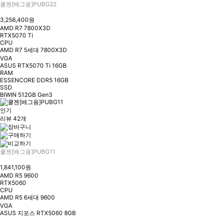
쿨젠[배그용]PUBG22
3,256,400원
AMD R7 7800X3D
RTX5070 Ti
CPU
AMD R7 5세대 7800X3D
VGA
ASUS RTX5070 Ti 16GB
RAM
ESSENCORE DDR5 16GB
SSD
BIWIN 512GB Gen3
인기
리뷰 42개
쿨젠[배그용]PUBG11
1,841,100원
AMD R5 9600
RTX5060
CPU
AMD R5 6세대 9600
VGA
ASUS 지포스 RTX5060 8GB