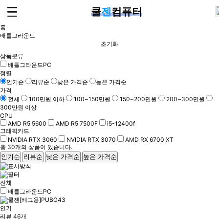
쿨
젠
컴퓨터
홈
배틀그라운드
초기화
상품분류
배틀그라운드PC
정렬
인기순
리뷰순
낮은 가격순
높은 가격순
가격
전체
100만원 이하
100~150만원
150~200만원
200~300만원
300만원 이상
CPU
AMD R5 5600
AMD R5 7500F
i5-12400f
그래픽카드
NVIDIA RTX 3060
NVIDIA RTX 3070
AMD RX 6700 XT
총
30
개의 상품이 있습니다.
인기순
리뷰순
낮은 가격순
높은 가격순
전체
배틀그라운드PC
인기
리뷰 46개