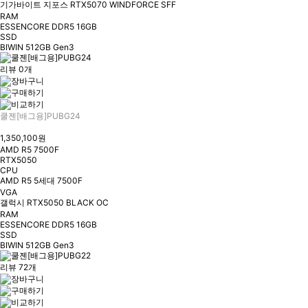
기가바이트 지포스 RTX5070 WINDFORCE SFF
RAM
ESSENCORE DDR5 16GB
SSD
BIWIN 512GB Gen3
리뷰 0개
쿨젠[배그용]PUBG24
1,350,100원
AMD R5 7500F
RTX5050
CPU
AMD R5 5세대 7500F
VGA
갤럭시 RTX5050 BLACK OC
RAM
ESSENCORE DDR5 16GB
SSD
BIWIN 512GB Gen3
리뷰 72개