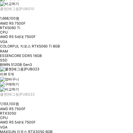
쿨젠[배그용]PUBG10
1,668,100원
AMD R5 7500F
RTX5060 Ti
CPU
AMD R5 5세대 7500F
VGA
COLORFUL 지포스 RTX5060 Ti 8GB
RAM
ESSENCORE DDR5 16GB
SSD
BIWIN 512GB Gen3
리뷰 0개
쿨젠[배그용]PUBG23
1,193,100원
AMD R5 7500F
RTX3050
CPU
AMD R5 5세대 7500F
VGA
MAXSUN 지포스 RTX3050 6GB