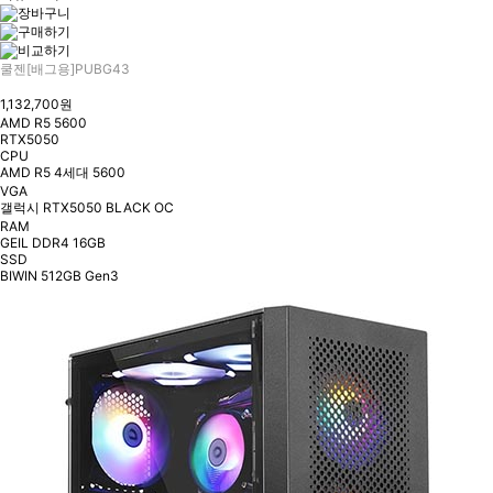
쿨젠[배그용]PUBG43
1,132,700원
AMD R5 5600
RTX5050
CPU
AMD R5 4세대 5600
VGA
갤럭시 RTX5050 BLACK OC
RAM
GEIL DDR4 16GB
SSD
BIWIN 512GB Gen3