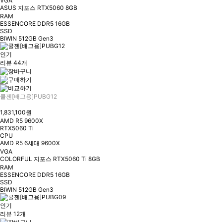
VGA
ASUS 지포스 RTX5060 8GB
RAM
ESSENCORE DDR5 16GB
SSD
BIWIN 512GB Gen3
인기
리뷰 44개
쿨젠[배그용]PUBG12
1,831,100원
AMD R5 9600X
RTX5060 Ti
CPU
AMD R5 6세대 9600X
VGA
COLORFUL 지포스 RTX5060 Ti 8GB
RAM
ESSENCORE DDR5 16GB
SSD
BIWIN 512GB Gen3
인기
리뷰 12개