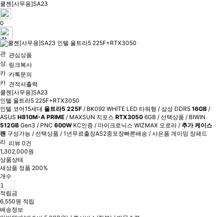
쿨젠[사무용]SA23
0
관심상품
링크복사
카톡문의
견적서출력
쿨젠[사무용]SA23
인텔 울트라5 225F+RTX3050
인텔 코어15세대
울트라5 225F
/ BK092 WHITE LED 타워형 / 삼성 DDR5
16GB
/
ASUS
H810M-A PRIME
/ MAXSUN 지포스
RTX3050
6GB / 선택상품 / BIWIN
512GB
Gen3 / PNC
600W
KC인증 / 마이크로닉스 WIZMAX 오로라 /
추가 케이스
팬
구성가능 / 선택상품 / 1년무료출장AS2중포장빠른배송 / 사은품 게이밍 장패드
리뷰 0건
1,302,000원
상품상태
새상품 정품 200%
개수
적립금
6,550원 적립
배송정보