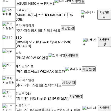
사양변경
[ASUS] H810M-A PRIME
그래픽카드
사양변
[MAXSUN] 지포스
RTX3050
TF [D6
경
6GB]
추가 저장장치
사양변경
[추가저장장치]를 선택하세요
SSD
사양변
[BIWIN] 512GB Black Opal NV3500
경
[PCIe3.0]
파워
사양변경
[PNC] 600W KC인증
케이스
화이트
사양변경
[마이크로닉스] WIZMAX 오로라
추가 시스템팬
사양변경
[추가 케이스팬]을 선택하세요
윈도우(OS)
사양변경
[윈도우] 선택하세요
(기본 미설치)
기본서비스
사양변
[서비스] 1년무료출장AS + 2중포장 + 빠른