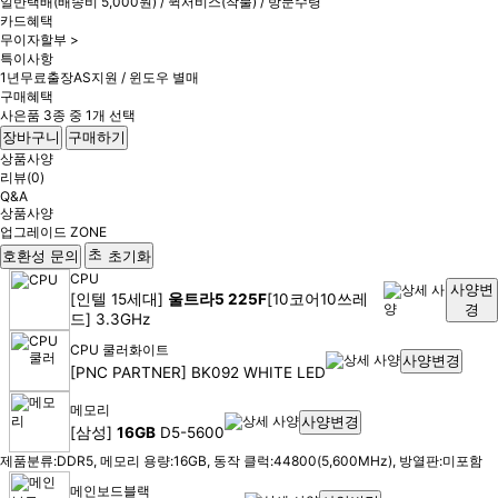
일반택배(배송비 5,000원) / 퀵서비스(착불) / 방문수령
카드혜택
무이자할부 >
특이사항
1년무료출장AS지원 / 윈도우 별매
구매혜택
사은품 3종 중 1개 선택
장바구니
구매하기
상품사양
리뷰(0)
Q&A
상품사양
업그레이드 ZONE
호환성 문의
초기화
CPU
사양변
[인텔 15세대]
울트라5 225F
[10코어10쓰레
경
드] 3.3GHz
CPU 쿨러
화이트
사양변경
[PNC PARTNER] BK092 WHITE LED
메모리
사양변경
[삼성]
16GB
D5-5600
제품분류:DDR5, 메모리 용량:16GB, 동작 클럭:44800(5,600MHz), 방열판:미포함
메인보드
블랙