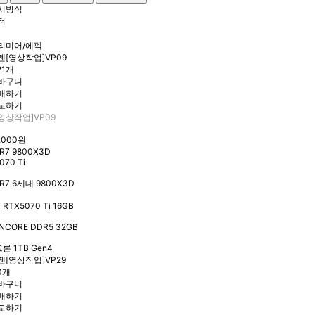
유무선 네트워크
케이블/소모품
리미어/에펙
프린터/복합기
21개
영상작업]VP09
1,000원
R7 9800X3D
070 Ti
R7 6세대 9800X3D
 RTX5070 Ti 16GB
NCORE DDR5 32GB
론 1TB Gen4
0개