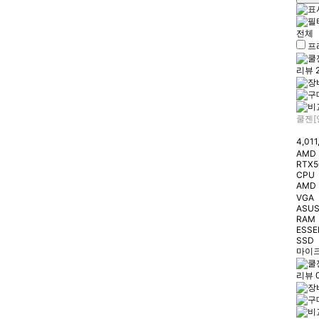
유무선 네트워크
케이블/소모품
전체
프
프린터/복합기
리뷰 
쿨젠[
4,01
AMD 
RTX5
CPU
AMD 
VGA
ASUS
RAM
ESSE
SSD
마이크
리뷰 