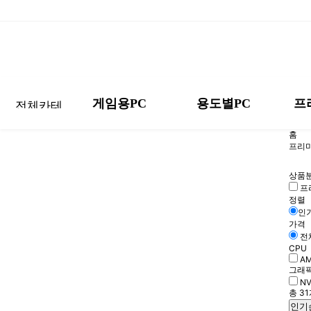
게임용PC
용도별PC
프
홈
High-End
게임별 추천 PC
스마트 오피스
CPU 등급별
모니터
DIY 인텔
프리미
게임별 추천 PC
스마트 오피스
Hig
프리미엄 미니
DIY AMD
배틀그라운드
포토샵/일러스트
해상도별 Set
키보드
프리
배틀그라운드
포토샵/일러스트
상품
프
감성 화이트
월간 견적
리그오브레전드
프리미어/에펙
마우스
감성
리그오브레전드
프리미어/에펙
정렬
인
Non-RGB
맞춤 견적 요청하
발로란트
3D 렌더링
음향기기
Non
발로란트
3D 렌더링
가격
기
전
AMD 시너지
몬스터헌터 와일즈
크리에이터PC
기타 장치
AM
CPU
몬스터헌터 와일즈
크리에이터PC
AM
반조립 세트
프로게이머 PC
AI 워크스테이션
소프트웨어
배틀그라운드 추천
사무용 추천PC
감성 화이트
감성 화이트
모니터
DIY 인텔
그래
반조
프로게이머 PC
AI 워크스테이션
고민없이 선택하는 
하루 종일 문서 작업
올 화이트 PC는 이걸
올 화이트 PC는 이걸
찾으시는 모니터 전부
막강한 인텔 세트를 
NV
튜닝용품
총
31
인기