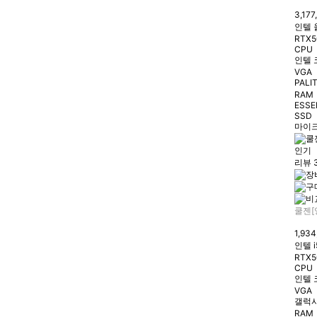
3,17
인텔 
RTX5
CPU
인텔 
VGA
PALIT
RAM
ESSE
SSD
마이크
인기
리뷰 
쿨젠[
1,93
인텔 i
RTX5
CPU
인텔 코
VGA
갤럭시 
RAM