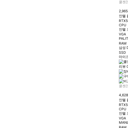
쿨젠[
2,96
인텔 
RTX5
CPU
인텔 
VGA
PALIT
RAM
삼성 D
SSD
마이크
리뷰 
쿨젠[
4,62
인텔 
RTX5
CPU
인텔 
VGA
MANL
RAM