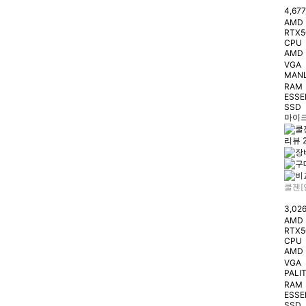
4,67
AMD 
RTX5
CPU
AMD 
VGA
MANL
RAM
ESSE
SSD
마이크
리뷰 
쿨젠[
3,02
AMD 
RTX5
CPU
AMD 
VGA
PALIT
RAM
ESSE
SSD