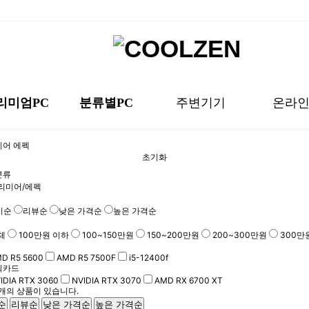
리미엄PC
분류별PC
주변기기
온라
어 에펙
h-End
CPU 등급별
모니터
DIY 인
초기화
미엄 미니
해상도별 Set
키보드
DIY AM
분류
리미어/에펙
 화이트
월간 견
마우스
기순
리뷰순
낮은 가격순
높은 가격순
-RGB
맞춤 견
음향기기
체
100만원 이하
100~150만원
150~200만원
200~300만원
300만
D 시너지
기타 장치
D R5 5600
AMD R5 7500F
i5-12400f
PC
몬스터헌터 와일즈 추천PC
포토샵/일러스트 추천PC
High-End
AMD 시너지 추천 PC
키보드/마우스
DIY AMD
픽카드
립 세트
소프트웨어
좋은 제품으로만 꽉꽉 담은 초고사양 
인기있는 AMD CPU로 원하는 세트를
PC방 압살사양
해도 부드럽게!
로 끝!
로 끝!
~ 여기 있어요!
DIY로 원하는 입맛에 맞게!
몬스터헌터 입문이라면 강추 사양!
하드한 포토샵 작업도 이 본체면 OK!
AMD 제품으로 성능 더블업!
인기 키보드,마우스 한눈에 찾아보기
IDIA RTX 3060
NVIDIA RTX 3070
AMD RX 6700 XT
개의 상품이 있습니다.
튜닝용품
순
리뷰순
낮은 가격순
높은 가격순