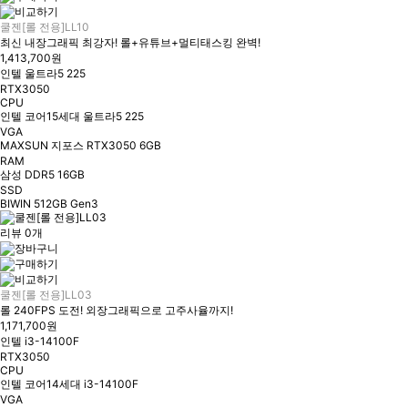
쿨젠[롤 전용]LL10
최신 내장그래픽 최강자! 롤+유튜브+멀티태스킹 완벽!
1,413,700원
인텔 울트라5 225
RTX3050
CPU
인텔 코어15세대 울트라5 225
VGA
MAXSUN 지포스 RTX3050 6GB
RAM
삼성 DDR5 16GB
SSD
BIWIN 512GB Gen3
리뷰 0개
쿨젠[롤 전용]LL03
롤 240FPS 도전! 외장그래픽으로 고주사율까지!
1,171,700원
인텔 i3-14100F
RTX3050
CPU
인텔 코어14세대 i3-14100F
VGA