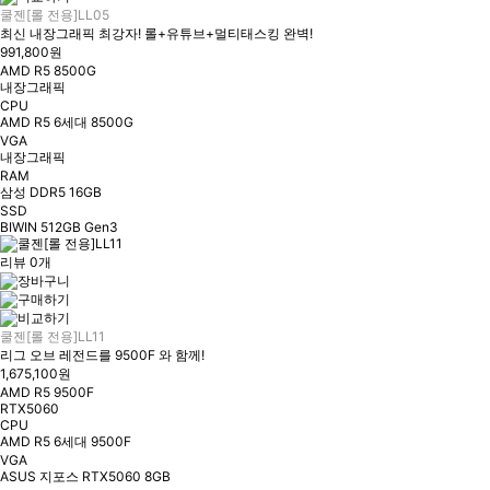
쿨젠[롤 전용]LL05
최신 내장그래픽 최강자! 롤+유튜브+멀티태스킹 완벽!
991,800원
AMD R5 8500G
내장그래픽
CPU
AMD R5 6세대 8500G
VGA
내장그래픽
RAM
삼성 DDR5 16GB
SSD
BIWIN 512GB Gen3
리뷰 0개
쿨젠[롤 전용]LL11
리그 오브 레전드를 9500F 와 함께!
1,675,100원
AMD R5 9500F
RTX5060
CPU
AMD R5 6세대 9500F
VGA
ASUS 지포스 RTX5060 8GB