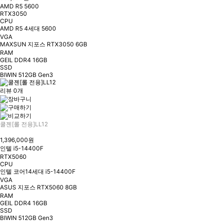
AMD R5 5600
RTX3050
CPU
AMD R5 4세대 5600
VGA
MAXSUN 지포스 RTX3050 6GB
RAM
GEIL DDR4 16GB
SSD
BIWIN 512GB Gen3
리뷰 0개
쿨젠[롤 전용]LL12
1,396,000원
인텔 i5-14400F
RTX5060
CPU
인텔 코어14세대 i5-14400F
VGA
ASUS 지포스 RTX5060 8GB
RAM
GEIL DDR4 16GB
SSD
BIWIN 512GB Gen3