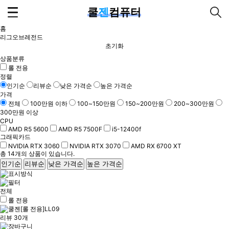
쿨
젠
컴퓨터
홈
리그오브레전드
초기화
상품분류
롤 전용
정렬
인기순
리뷰순
낮은 가격순
높은 가격순
가격
전체
100만원 이하
100~150만원
150~200만원
200~300만원
300만원 이상
CPU
AMD R5 5600
AMD R5 7500F
i5-12400f
그래픽카드
NVIDIA RTX 3060
NVIDIA RTX 3070
AMD RX 6700 XT
총
14
개의 상품이 있습니다.
인기순
리뷰순
낮은 가격순
높은 가격순
전체
롤 전용
리뷰 30개