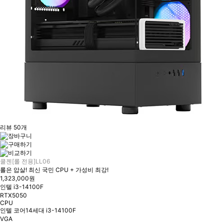
리뷰 50개
쿨젠[롤 전용]LL06
롤은 압살! 최신 국민 CPU + 가성비 최강!
1,323,000원
인텔 i3-14100F
RTX5050
CPU
인텔 코어14세대 i3-14100F
VGA